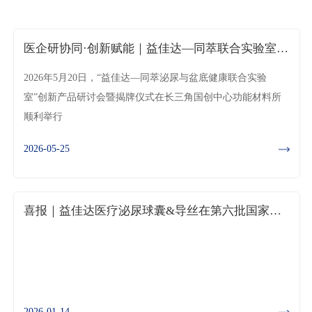
医企研协同·创新赋能｜益佳达—同萃联合实验室揭
牌成立，聚焦泌尿与盆底健康创新产品转化
2026年5月20日，“益佳达—同萃泌尿与盆底健康联合实验
室”创新产品研讨会暨揭牌仪式在长三角国创中心功能材料所
顺利举行
2026-05-25
喜报｜益佳达医疗泌尿球囊&导丝在第六批国家组
织高值医用耗材集中带量采购中强势中标！
2026-01-14